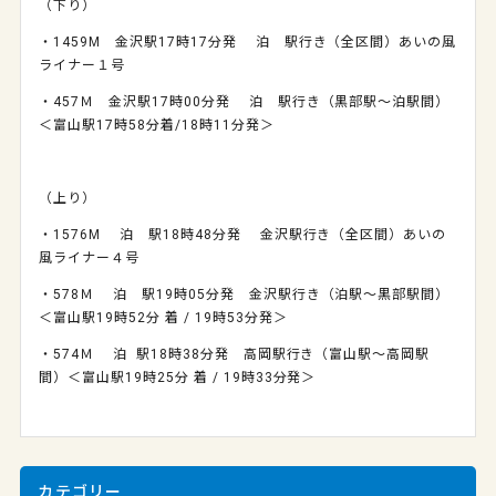
（下り）
・
1459M
金沢駅
17
時
17
分発 泊 駅行き（全区間）あいの風
ライナー１号
・
457
Ｍ 金沢駅
17
時
00
分発 泊 駅行き（黒部駅～泊駅間）
＜富山駅
17
時
58
分着
/18
時
11
分発＞
（上り）
・
1576M
泊 駅
18
時
48
分発 金沢駅行き（全区間）あいの
風ライナー４号
・
578
Ｍ 泊 駅
19
時
05
分発 金沢駅行き（泊駅～黒部駅間）
＜富山駅
19
時
52
分 着
/ 19
時
53
分発＞
・574Ｍ 泊 駅18時38分発 高岡駅行き（富山駅～高岡駅
間）＜富山駅19時25分 着 / 19時33分発＞
カテゴリー