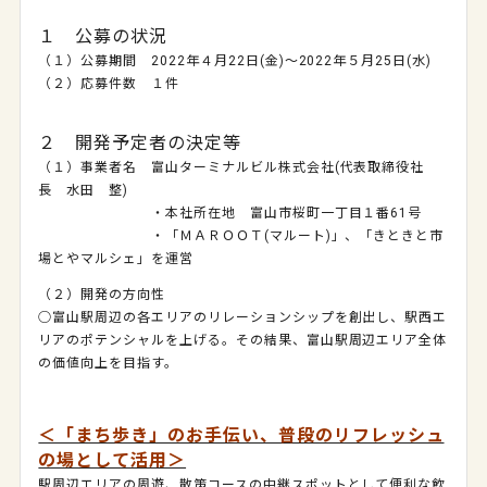
１ 公募の状況
（１）公募期間 2022年４月22日(金)～2022年５月25日(水)
（２）応募件数 １件
２ 開発予定者の決定等
（１）事業者名 富山ターミナルビル株式会社(代表取締役社
長 水田 整)
・本社所在地 富山市桜町一丁目１番61号
・「ＭＡＲＯＯＴ(マルート)」、「きときと市
場とやマルシェ」を運営
（２）開発の方向性
○富山駅周辺の各エリアのリレーションシップを創出し、駅西エ
リアのポテンシャルを上げる。その結果、富山駅周辺エリア全体
の価値向上を目指す。
＜「まち歩き」のお手伝い、普段のリフレッシュ
の場として活用＞
駅周辺エリアの周遊、散策コースの中継スポットとして便利な飲