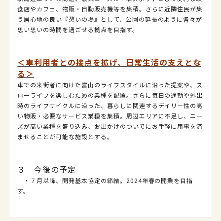
食店やカフェ、物販・自動販売機等を集積。さらに近隣住民が集
う居心地の良い『憩いの場』として、公園の延長のように各々が
思い思いの時間を過ごせる拠点を目指す。
＜車利用者との接点を拡げ、日常生活の支えとな
る＞
車での来街者に向けた富山のライフスタイルに沿った提案や、ス
ローライフを楽しむための業種を配置。さらに毎日の通勤や外出
時のライフサイクルに沿った、暮らしに関連するデイリー性の高
い物販・必要なサービス業種を集積。周辺エリアに不足し、ニー
ズが高い業種を盛り込み、お出かけのついでにお手軽に用事を済
ませることが可能な施設とする。
３ 今後の予定
・７月以降、開発基本協定の締結。2024年春の開業を目指
す。