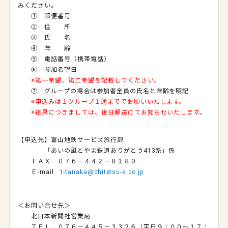
みください。
① 郵便番号
② 住 所
③ 氏 名
④ 年 齢
⑤ 電話番号（携帯電話）
⑥ 参加希望日
※第一希望、第二希望を記載してください。
⑦ グループの場合は参加者全員の氏名と年齢を明記
※申込みは１グループ１通まででお願いいたします。
※結果につきましては、後日郵送にてお知らせいたします。
【申込先】富山地鉄サービス旅行部
「あいの風とやま鉄道ありがとう413系」係
ＦＡＸ ０７６－４４２－８１８０
Ｅ-mail
t-tanaka@chitetsu-s.co.jp
＜お問い合せ先＞
北日本新聞社営業局
ＴＥＬ ０７６－４４５－３３２６（平日９：００～１７：