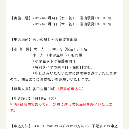
【実施日程】2022年5月4日（水・祝）
富山駅発13：30頃
2022年5月5日（木・祝） 富山駅発13：30頃
【集合場所】あいの風とやま鉄道富山駅
【参 加 費】大 人 6,000円（税込）/ １名
小 人 （小学生以下）も同額
※小学生以下は保護者同伴
※特別ダイヤの乗車料・保険料含む。
※申し込みいただいた方に請求書を送付いたします
ので、期日までにお支払いをお願いいたします。
【募集人員】各日先着90名
（要事前申込み）
【申込締切】4月19日（火）
※申込締切前であっても、定員に達し次第受付を終了いたしま
す。
【申込方法】FAX・E-mailのいずれかの方法で、下記までお申込