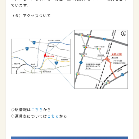
ています。
（６）アクセスついて
◇駅情報は
こちら
から
◇運賃表については
こちら
から