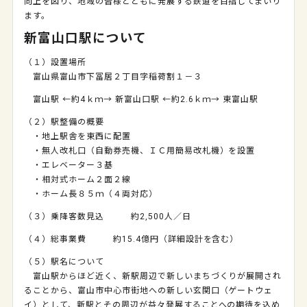
向上を図り、地域の皆様とともに発展する鉄道を目指してまいり
ます。
新富山口駅について
（１）設置場所
富山県富山市下冨居２丁目字稲荷割１－３
富山駅 ←約4ｋｍ→ 新富山口駅 ←約2.6ｋｍ→ 東富山駅
（２）駅整備の概要
・地上駅舎を東西に配置
・無人改札口（自動券売機、ＩＣ用簡易改札機）を設置
・エレベーター３基
・相対式ホーム２面２線
・ホーム長８５ｍ（４両対応）
（３）乗降客数見込 約2
,500
人／日
（４）総事業費 約15.4億円（詳細設計を含む）
（５）駅名について
富山駅からほど近く、新駅周辺で新しいまちづくりが展開され
ることから、
富山市中心市街地への新しい玄関口（ゲートウェ
イ）として、新駅とその周辺
が益々発展することへの期待を込め