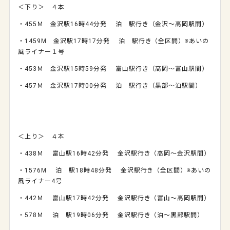
＜下り＞ ４本
・
455
Ｍ 金沢駅
16
時
44
分発 泊 駅行き（金沢～高岡駅間）
・
1459M
金沢駅
17
時
17
分発 泊 駅行き（全区間）※あいの
風ライナー１号
・
453
Ｍ 金沢駅
15
時
59
分発 富山駅行き（高岡～富山駅間）
・
457
Ｍ 金沢駅
17
時
00
分発 泊 駅行き（黒部～泊駅間）
＜上り＞ ４本
・
438
Ｍ 富山駅
16
時
42
分発 金沢駅行き（高岡～金沢駅間）
・
1576M
泊 駅
18
時
48
分発 金沢駅行き（全区間）※あいの
風ライナー
4
号
・
442
Ｍ 富山駅
17
時
42
分発 金沢駅行き（富山～高岡駅間）
・
578
Ｍ 泊 駅
19
時
06
分発 金沢駅行き（泊～黒部駅間）