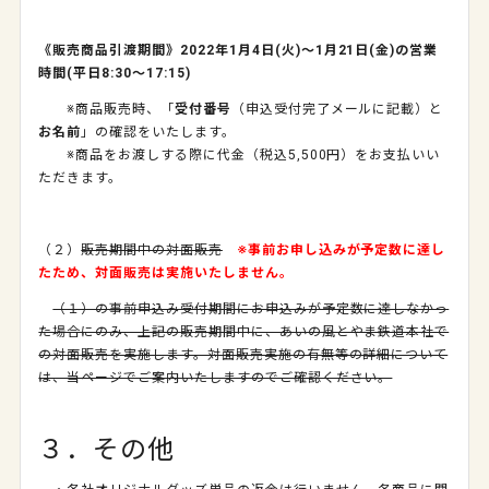
《販売商品引渡期間》
2022
年
1
月
4
日
(
火
)
～
1
月
21
日
(
金
)
の営業
時間
(
平日
8:30
～
17:15)
※商品販売時、「
受付番号
（申込受付完了メールに記載）と
お名前
」の確認をいたします。
※商品をお渡しする際に代金（税込
5,500
円）をお支払いい
ただきます。
（２）
販売期間中の対面販売
※事前お申し込みが予定数に達し
たため、対面販売は実施いたしません。
（１）の事前申込み受付期間にお申込みが予定数に達しなかっ
た場合にのみ、上記の販売期間中に、あいの風とやま鉄道本社で
の対面販売を実施します。対面販売実施の有無等の詳細について
は、当ページでご案内いたしますのでご確認ください。
３．その他