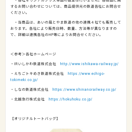
・各社オリジナルグッズ単品の返金は行いません。各商品に関
するお問い合わせについては、商品提供元の鉄道各社にお問合せ
ください。
・当商品は、あいの風とやま鉄道の他の連携４社でも販売して
おります。各社により販売日時、数量、方法等が異なりますの
で、詳細は連携各社の
HP
等によりお問合せください。
＜参考＞各社ホームページ
・
IR
いしかわ鉄道株式会社
http://www.ishikawa-railway.jp/
・えちごトキめき鉄道株式会社
https://www.echigo-
tokimeki.co.jp/
・しなの鉄道株式会社
https://www.shinanorailway.co.jp/
・北越急行株式会社
https://hokuhoku.co.jp/
【オリジナルトートバッグ】