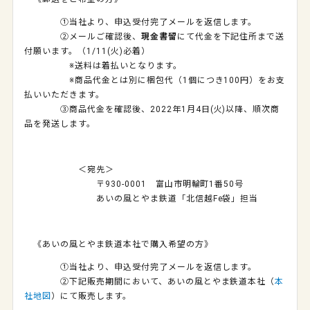
①当社より、申込受付完了メールを返信します。
②メールご確認後、
現金書留
にて代金を下記住所まで送
付願います。（
1/11(
火
)
必着）
※送料は着払いとなります。
※商品代金とは別に梱包代（1個につき
100
円）をお支
払いいただきます。
③商品代金を確認後、
2022
年
1
月
4
日
(
火
)
以降、順次商
品を発送します。
＜宛先＞
〒930-0001 富山市明輪町1番50号
あいの風とやま鉄道「北信越Fe袋」担当
《あいの風とやま鉄道本社で購入希望の方》
①当社より、申込受付完了メールを返信します。
②下記販売期間において、あいの風とやま鉄道本社（
本
社地図
）にて販売します。