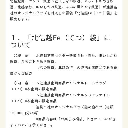
北信越第三セクター鉄道５社（しなの鉄道、えちごトキめき鉄
道、北越急行、
IR
いしかわ鉄道、あいの風とやま鉄道）が連携各
社のオリジナルグッズを封入した福袋「北信越
Fe
（てつ）袋」を
販売します。
１．「北信越Fe（てつ）袋」に
ついて
〇概 要 北信越第三セクター鉄道５社（当社、
IR
いしかわ
鉄道、えちごトキめき鉄道、
しなの鉄道、北越急行）の連携企画商品である鉄
道グッズ福袋
〇内 容 ・５社連携企画商品オリジナルトートバッグ
（１つ）※本企画の限定商品
・
５社連携企画商品
オリジナルクリアファイル
（１つ）
※
本企画の限定商品
・連携５社のオリジナルグッズ詰め合わせ（総額
15,000
円分相当)
※商品内容は「お楽しみ福袋」とさせていただき
ますのでご了承ください。