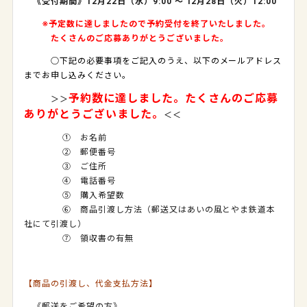
《受付期間》
12
月
22
日（水）
9:00
～
12
月
28
日（火）
12:00
※予定数に達しましたので予約受付を終了いたしました。
たくさんのご応募ありがとうございました。
○下記の必要事項をご記入のうえ、以下のメールアドレス
までお申し込みください。
予約数に達しました。たくさんのご応募
＞＞
ありがとうございました。
＜＜
① お名前
② 郵便番号
③ ご住所
④ 電話番号
⑤ 購入希望数
⑥ 商品引渡し方法（郵送又はあいの風とやま鉄道本
社にて引渡し）
⑦ 領収書の有無
【商品の引渡し、代金支払方法】
《郵送をご希望の方》