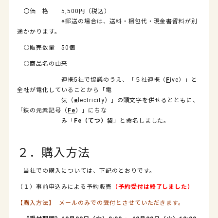
〇価 格
5,500
円（税込）
※郵送の場合は、送料・梱包代・現金書留料が別
途かかります。
〇販売数量 50個
〇商品名の由来
連携
5
社で協議のうえ、「５社連携（
F
ive
）」と
全社が電化していることから「電
気（
e
lectricity
）」の頭文字を併せるとともに、
「鉄の元素記号（
Fe
）」にちな
み「
Fe
（てつ）袋
」と命名しました。
２．購入方法
当社での購入については、下記のとおりです。
（１）事前申込みによる予約販売
（予約受付は終了しました）
【購入方法】 メールのみでの受付とさせていただきます。