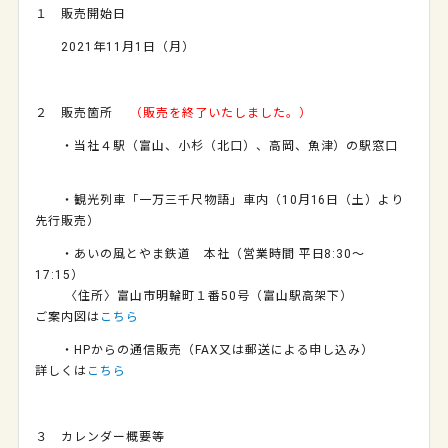
１ 販売開始日
2021年11月1日（月）
２ 販売箇所
（販売を終了いたしました。）
・当社４駅（富山、小杉（北口）、高岡、魚津）の駅窓口
・観光列車「一万三千尺物語」車内（10月16日（土）より
先行販売）
・あいの風とやま鉄道 本社（営業時間 平日8:30～
17:15）
〈住所〉富山市明輪町１番50号（富山駅高架下）
ご案内図は
こちら
・HPからの通信販売（FAX又は郵送による申し込み）
詳しくは
こちら
３ カレンダー概要等