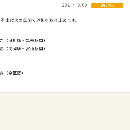
2021/10/09
運行情報
の列車は次の区間で運転を取り止めます。
駅行き（滑川駅～黒部駅間）
駅行き（高岡駅～富山駅間）
駅行き（全区間）