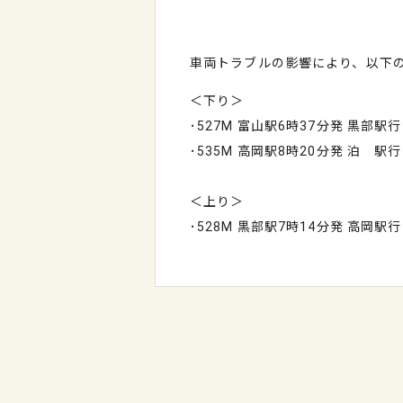
車両トラブルの影響により、以下
＜下り＞
･527M 富山駅6時37分発 黒部
･535M 高岡駅8時20分発 泊 
＜上り＞
･528M 黒部駅7時14分発 高岡