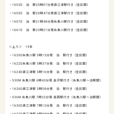
・
1653D
泊 駅
20
時
07
分発直江津駅行き（全区間）
・
1655D
泊 駅
20
時
47
分発直江津駅行き（全区間）
・
1657D
泊 駅
21
時
48
分発糸魚川駅行き（全区間）
・
1661D
泊 駅
23
時
21
分発糸魚川駅行き（全区間）
＜上り＞
19
本
・
1620D
糸魚川駅
5
時
13
分発 泊 駅行き（全区間）
・
1622D
糸魚川駅
5
時
37
分発 泊 駅行き（全区間）
・
1624D
直江津駅
5
時
16
分発 泊 駅行き（全区間）
・530M 糸魚川駅 6時43分発 金沢駅行き（糸魚川駅～泊駅間）
・
1626D
直江津駅
5
時
58
分発 泊 駅行き（全区間）
・536M 糸魚川駅 7時32分発 高岡駅行き（糸魚川駅～泊駅間）
・
1630D
直江津駅
7
時
12
分発 泊 駅行き（全区間）