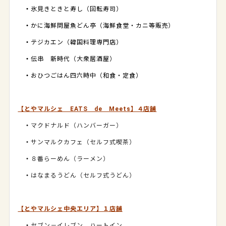
・
氷見きときと寿し（回転寿司）
・
かに海鮮問屋魚どん亭（海鮮食堂・カニ等販売）
・
テジカエン（韓国料理専門店）
・
伝串 新時代（大衆居酒屋）
・
おひつごはん四六時中（和食・定食）
【とやマルシェ EATS de Meets】４店舗
・
マクドナルド（ハンバーガー）
・
サンマルクカフェ（セルフ式喫茶）
・
８番らーめん（ラーメン）
・
はなまるうどん（セルフ式うどん）
【とやマルシェ中央エリア】１店舗
・
セブン－イレブン ハートイン