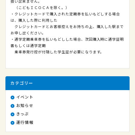
扱い出来ません。
（こどもＩＣＯＣＡを除く。）
・クレジットカードで購入された定期券を払いもどしする場合
は、購入した際に利用した
クレジットカードとお客様控えをお持ちの上、購入した駅まで
お申し出ください。
・通学定期乗車券を払いもどしした場合、次回購入時に通学証明
書もしくは通学定期
乗車券発行控が付随した学生証が必要になります。
カテゴリー
イベント
お知らせ
きっぷ
運行情報