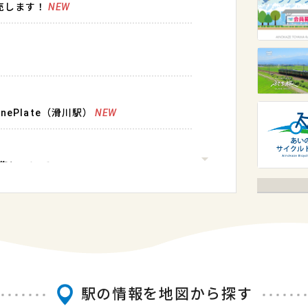
売します！
NEW
ePlate（滑川駅）
NEW
募集について
じゃんとこい魚津まつり）の発売
行について（大雨予想）
駅の情報を地図から探す