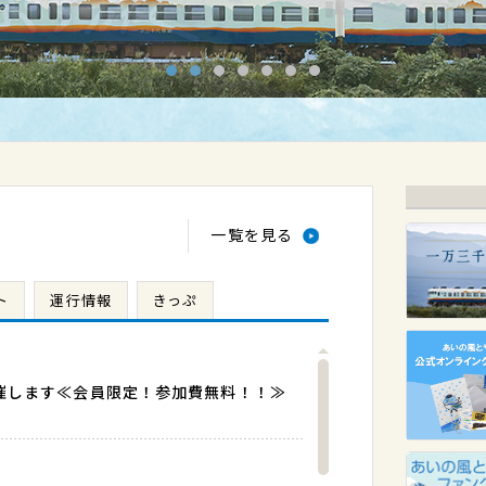
1
2
3
4
5
6
7
一覧を見る
ト
運行情報
きっぷ
催します≪会員限定！参加費無料！！≫