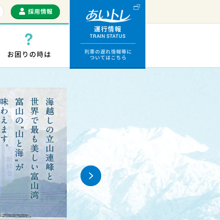
運行情報 列車の遅
っぷ・ICカード
お困りの時は
Next