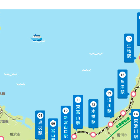
（大雨）
（線路内公衆立入）
！
花火大会・北國花火金沢大会）
て