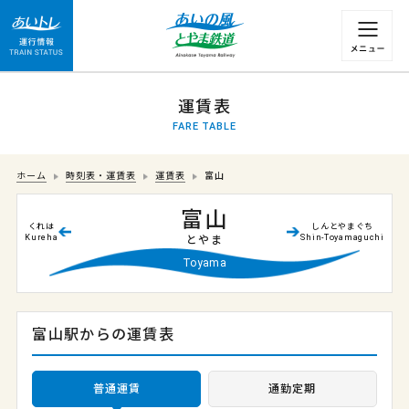
運行情報 列車の遅れ情報等についてはこちら
運賃表
FARE TABLE
ホーム
時刻表・運賃表
運賃表
富山
富山
くれは
しんとやまぐち
Kureha
Shin-Toyamaguchi
とやま
Toyama
富山駅からの運賃表
普通運賃
通勤定期