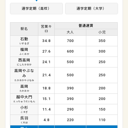
通学定期（高校）
通学定期（大学）
普通運賃
営業キ
駅名
ロ
大人
小児
石動
34.8
700
350
いするぎ
福岡
27.6
600
300
ふくおか
西高岡
24.1
500
250
にしたかおか
高岡やぶな
21.4
500
250
み
たかおかやぶなみ
高岡
18.8
390
200
たかおか
越中大門
15.1
390
200
えっちゅうだいもん
小杉
11.4
290
150
こすぎ
呉羽
4.8
220
110
くれは