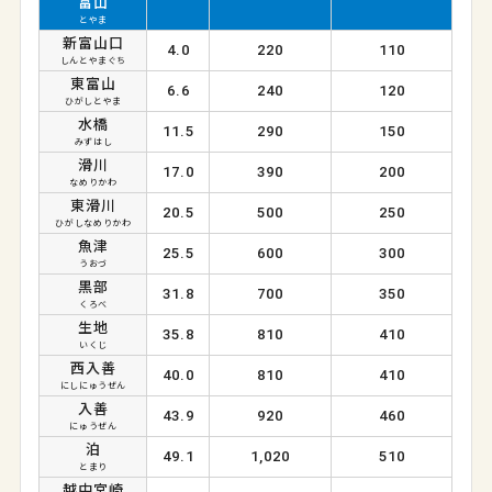
富山
とやま
新富山口
4.0
220
110
しんとやまぐち
東富山
6.6
240
120
ひがしとやま
水橋
11.5
290
150
みずはし
滑川
17.0
390
200
なめりかわ
東滑川
20.5
500
250
ひがしなめりかわ
魚津
25.5
600
300
うおづ
黒部
31.8
700
350
くろべ
生地
35.8
810
410
いくじ
西入善
40.0
810
410
にしにゅうぜん
入善
43.9
920
460
にゅうぜん
泊
49.1
1,020
510
とまり
越中宮崎