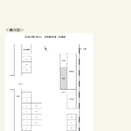
＜構内図＞