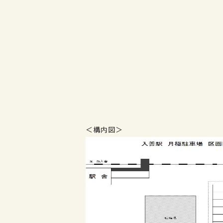
＜構内図＞